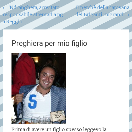
Navigazione
←
‘Ndrangheta, arrestato
Il perchè della carovana
responsabile attentati a pg
dei Briganti migranti
→
articoli
a Reggio
Preghiera per mio figlio
Prima di avere un figlio spesso leggevo la