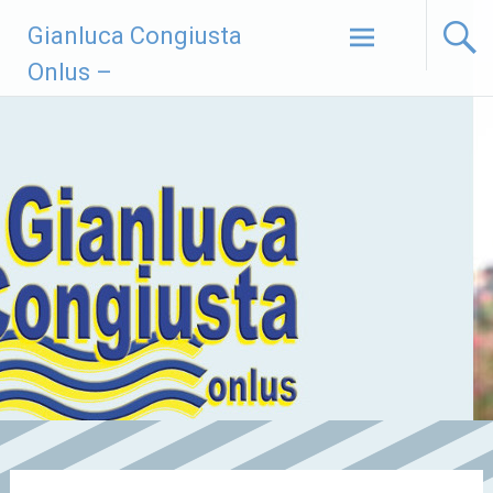
Vai
Gianluca Congiusta
al
contenuto
Onlus –