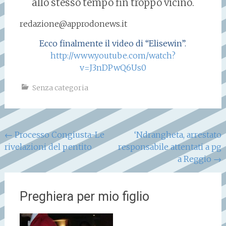
allo stesso tempo fin troppo vicino.
redazione@approdonews.it
Ecco finalmente il video di “Elisewin”.
http://www.youtube.com/watch?
v=J3nDPwQ6Us0
Senza categoria
Navigazione
←
Processo Congiusta-Le
‘Ndrangheta, arrestato
rivelazioni del pentito
responsabile attentati a pg
articoli
a Reggio
→
Preghiera per mio figlio