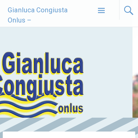
Vai
Gianluca Congiusta
al
contenuto
Onlus –