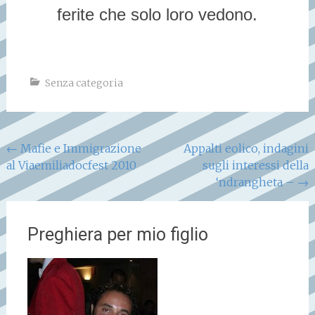
ferite che solo loro vedono.
Senza categoria
Navigazione
←
Mafie e Immigrazione
Appalti eolico, indagini
al Viaemiliadocfest 2010
sugli interessi della
articoli
‘ndrangheta –
→
Preghiera per mio figlio