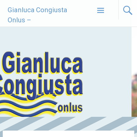
Vai
Gianluca Congiusta
al
contenuto
Onlus –