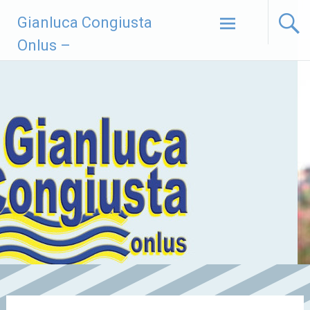
Vai
Gianluca Congiusta
al
contenuto
Onlus –