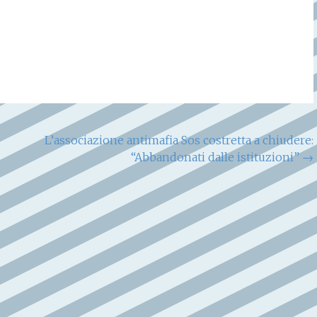
L’associazione antimafia Sos costretta a chiudere:
“Abbandonati dalle istituzioni”
→