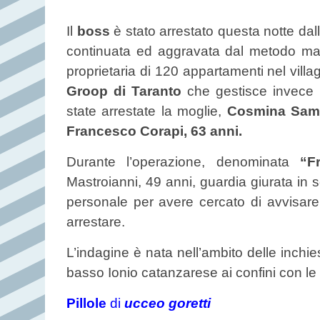
Il
boss
è stato arrestato questa notte dal
continuata ed aggravata dal metodo maf
proprietaria di 120 appartamenti nel villa
Groop di Taranto
che gestisce invece l
state arrestate la moglie,
Cosmina Sama
Francesco Corapi, 63 anni.
Durante l’operazione, denominata
“Fre
Mastroianni, 49 anni, guardia giurata in s
personale per avere cercato di avvisare
arrestare.
L’indagine è nata nell’ambito delle inchie
basso Ionio catanzarese ai confini con le
Pillole
di
ucceo goretti