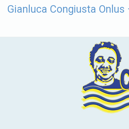
Vai
Gianluca Congiusta Onlus
al
contenuto