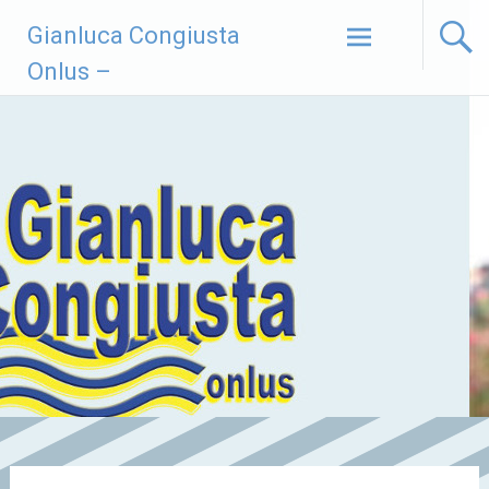
Vai
Gianluca Congiusta
al
contenuto
Onlus –