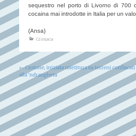
sequestro nel porto di Livorno di 700 ch
cocaina mai introdotte in Italia per un valo
(Ansa)
Cronaca
Navigazione
←
Crotone, iniziata mietitura su terreni confiscati
alla ‘ndrangheta
articoli