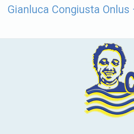
Vai
Gianluca Congiusta Onlus
al
contenuto