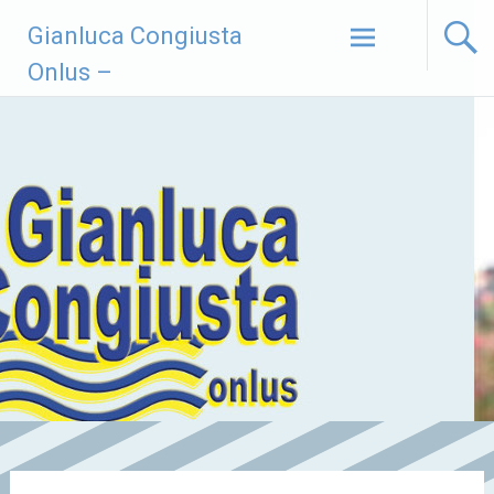
Vai
Gianluca Congiusta
al
contenuto
Onlus –