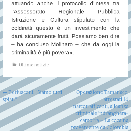
attuando anche il protocollo d’intesa tra
l’Assessorato Regionale Pubblica
Istruzione e Cultura stipulato con la
coldiretti questo è un investimento che
darà sicuramente frutti. Possiamo ben dire
– ha concluso Molinaro – che da oggi la
criminalità è più povera».
Ultime notizie
Navigazione
←
Berlusconi: “Siamo tutti
Operazione Tamanaco:
spiati”
arrestati 16
articoli
narcotrafficanti, alleanza
criminale ‘ndrangheta-
camorra – La cocaina
proveniente da Colombia