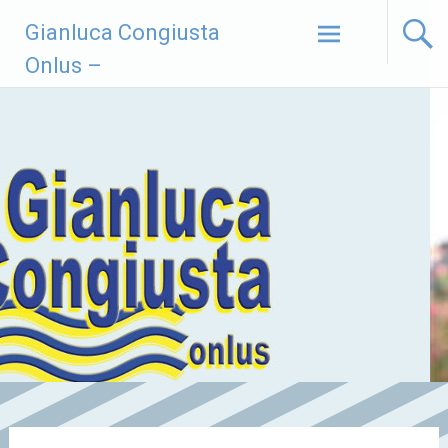
Vai
Gianluca Congiusta
al
contenuto
Onlus –