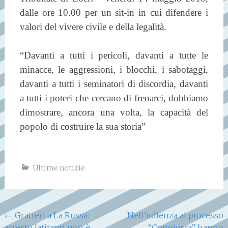
dalle ore 10.00 per un sit-in in cui difendere i
valori del vivere civile e della legalità.
“Davanti a tutti i pericoli, davanti a tutte le
minacce, le aggressioni, i blocchi, i sabotaggi,
davanti a tutti i seminatori di discordia, davanti
a tutti i poteri che cercano di frenarci, dobbiamo
dimostrare, ancora una volta, la capacità del
popolo di costruire la sua storia”
Ultime notizie
Navigazione
←
Gratteri a La Russa:
Nell’udienza al processo
arresto latitanti non è
“Congiusta” hanno