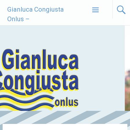
Vai
Gianluca Congiusta
al
contenuto
Onlus –