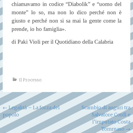
chiamavamo in codice “Diabolik” e “uomo del
monte” lo so, ma non lo dico perché non è
giusto e perché non si sa mai la gente come la
prende, io ho famiglia».
di Paki Violi per il Quotidiano della Calabria
Il Processo
Navigazione
←
Legalità – La forza del
Scambio di auguri tra
popolo
Salvatore Cordì e
articoli
l’imputato Costa
Tommaso
→