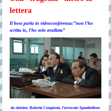
lettera
Il boss parla in videoconferenza:”non l’ho
scritta io, l’ho solo avallata”
da sinistra: Roberta Congiusta, l’avvocato Sgambellone