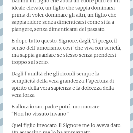
Dammi un figlio che abbia un cuore puro ed un
ideale elevato, un figlio che sappia dominarsi
prima di voler dominare gli altri, un figlio che
sappia ridere senza dimenticarsi come si fa a
piangere, senza dimenticarsi del passato.
E dopo tutto questo, Signore, dagli, Ti prego, il
senso dell’umorismo, cosi’ che viva con serietà,
ma sappia guardare se stesso senza prendersi
troppo sul serio.
Dagli l’umiltà che gli ricordi sempre la
semplicità della vera grandezza; l’apertura di
spirito della vera sapienza e la dolcezza della
vera forza.
E allora io suo padre potrò mormorare
“Non ho vissuto invano”
Quel figlio invocato, il Signore me lo aveva dato.
Un assassino me lo ha ammazzato.