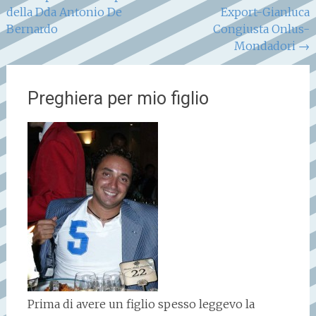
della Dda Antonio De
Export-Gianluca
articoli
Bernardo
Congiusta Onlus-
Mondadori
→
Preghiera per mio figlio
Prima di avere un figlio spesso leggevo la