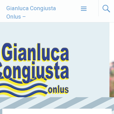
Vai
Gianluca Congiusta
al
contenuto
Onlus –