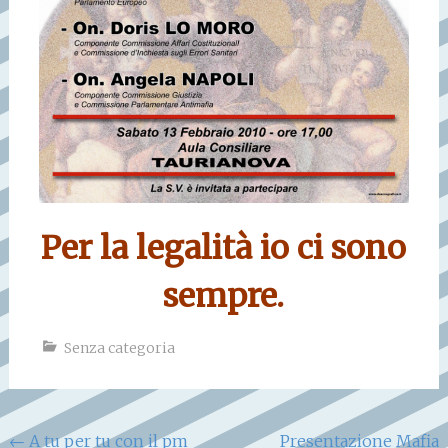
Per la legalità io ci sono
sempre.
Senza categoria
Navigazione
←
A tu per tu con il pm
Presentazione Mafia