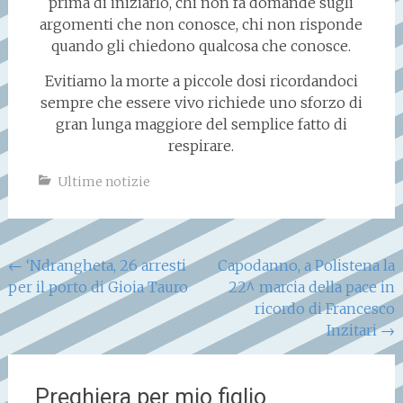
prima di iniziarlo, chi non fa domande sugli
argomenti che non conosce, chi non risponde
quando gli chiedono qualcosa che conosce.
Evitiamo la morte a piccole dosi ricordandoci
sempre che essere vivo richiede uno sforzo di
gran lunga maggiore del semplice fatto di
respirare.
Ultime notizie
Navigazione
←
‘Ndrangheta, 26 arresti
Capodanno, a Polistena la
per il porto di Gioia Tauro
22^ marcia della pace in
articoli
ricordo di Francesco
Inzitari
→
Preghiera per mio figlio