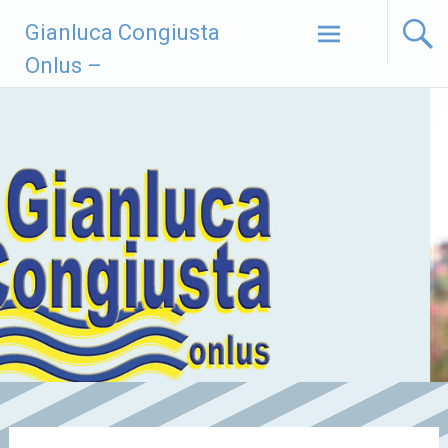
Vai
Gianluca Congiusta
al
contenuto
Onlus –