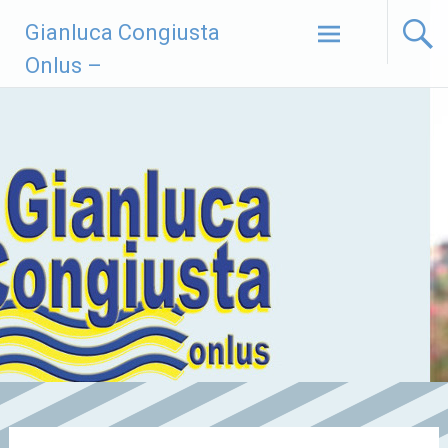
Vai
Gianluca Congiusta
al
contenuto
Onlus –