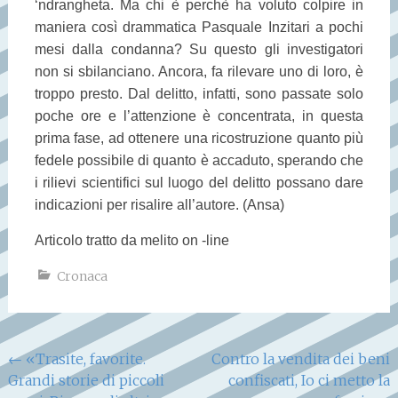
‘ndrangheta. Ma chi è perchè ha voluto colpire in
maniera così drammatica Pasquale Inzitari a pochi
mesi dalla condanna? Su questo gli investigatori
non si sbilanciano. Ancora, fa rilevare uno di loro, è
troppo presto. Dal delitto, infatti, sono passate solo
poche ore e l’attenzione è concentrata, in questa
prima fase, ad ottenere una ricostruzione quanto più
fedele possibile di quanto è accaduto, sperando che
i rilievi scientifici sul luogo del delitto possano dare
indicazioni per risalire all’autore. (Ansa)
Articolo tratto da melito on -line
Cronaca
Navigazione
←
«Trasite, favorite.
Contro la vendita dei beni
Grandi storie di piccoli
confiscati, Io ci metto la
articoli