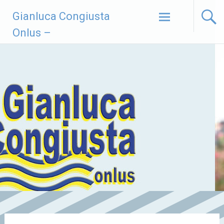
Vai
Gianluca Congiusta
al
contenuto
Onlus –