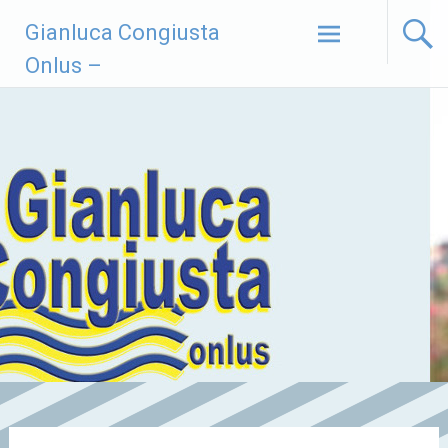
Vai
Gianluca Congiusta
al
contenuto
Onlus –