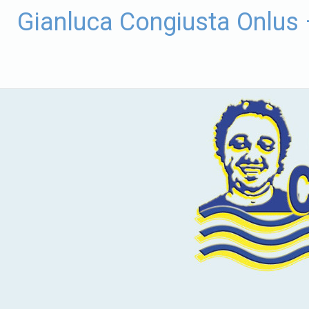
Vai
Gianluca Congiusta Onlus
al
contenuto