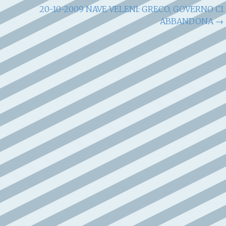
20-10-2009 NAVE VELENI: GRECO, GOVERNO CI
ABBANDONA
→