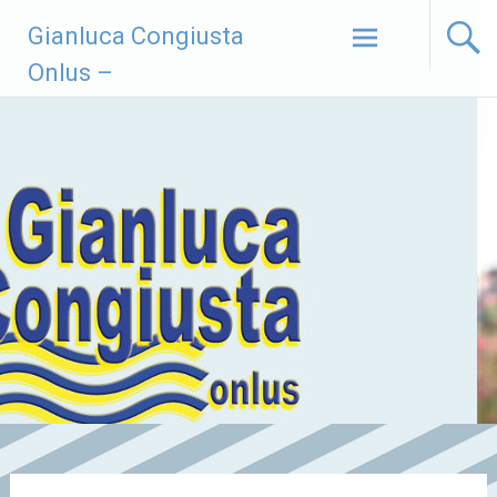
Vai
Gianluca Congiusta
al
contenuto
Onlus –