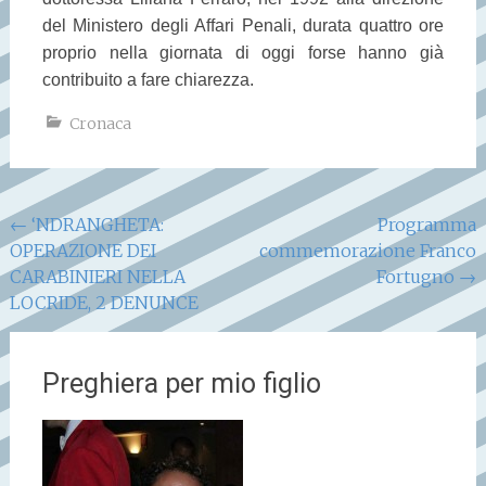
del Ministero degli Affari Penali, durata quattro ore
proprio nella giornata di oggi forse hanno già
contribuito a fare chiarezza.
Cronaca
Navigazione
←
‘NDRANGHETA:
Programma
OPERAZIONE DEI
commemorazione Franco
articoli
CARABINIERI NELLA
Fortugno
→
LOCRIDE, 2 DENUNCE
Preghiera per mio figlio