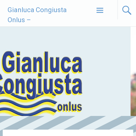
Vai
Gianluca Congiusta
al
contenuto
Onlus –