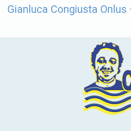
Vai
Gianluca Congiusta Onlus
al
contenuto