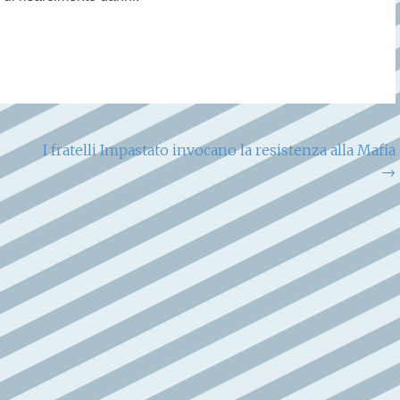
I fratelli Impastato invocano la resistenza alla Mafia
→