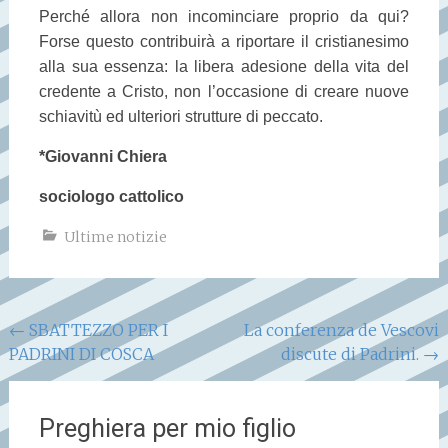
Perché allora non incominciare proprio da qui?
Forse questo contribuirà a riportare il cristianesimo
alla sua essenza: la libera adesione della vita del
credente a Cristo, non l’occasione di creare nuove
schiavitù ed ulteriori strutture di peccato.
*Giovanni Chiera
sociologo cattolico
Ultime notizie
Navigazione
←
SBATTEZZO PER I
La conferenza de Vescovi
PADRINI DI COSCA
discute di Padrini.
→
articoli
Preghiera per mio figlio