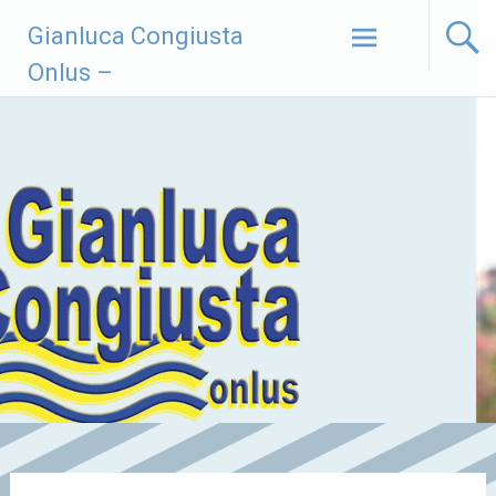
Vai
Gianluca Congiusta
al
contenuto
Onlus –