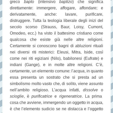
greco
bapto
(intensivo
baptizo
) che significa
direttamente: immergere, affogare, affondare; e
derivatamente, anche: lavare, purificare,
distruggere. Tutta la teologia liberale degli inizi del
secolo scorso (Strauss, Baur, Loisy, Cumont,
Omodeo, ecc.) ha visto il battesimo cristiano come
qualcosa che esiste già nelle altre religioni.
Certamente si conoscono bagni di abluzioni rituali
nei diversi riti misterici: Eleusi, Mitra, Iside, così
come nei riti egiziani (Nilo), babilonesi (Eufrate) e
indiani (Gange), e in molte altre religioni. C’è,
certamente, un elemento comune: l’
acqua
, in quanto
essa presenta un sostrato che si presta ad un
simbolismo molto vasto che, di solito, viene assunto
nell’ambito religioso. L’acqua infatti,
dissolve
o
scioglie
, è
purificatrice
e
rigeneratrice
. La prima
cosa che avviene, immergendo un oggetto in acqua,
è che l’elemento sudicio se ne distacca e l’oggetto