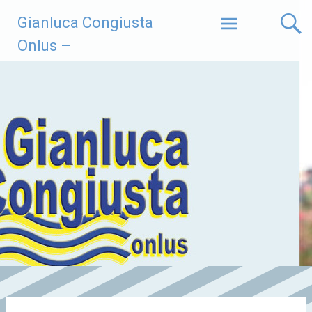
Vai
Gianluca Congiusta
al
contenuto
Onlus –