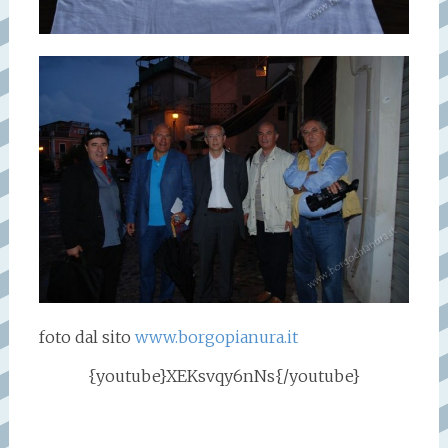
foto dal sito
www.borgopianura.it
{youtube}XEKsvqy6nNs{/youtube}