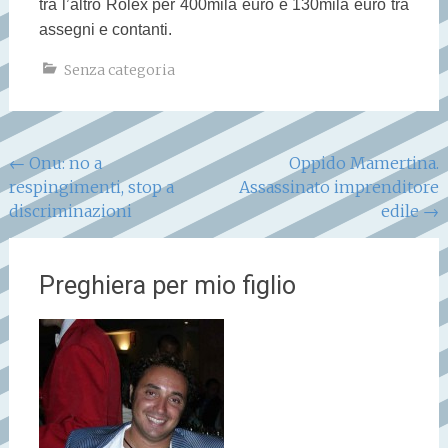
tra l’altro Rolex per 400mila euro e 130mila euro tra
assegni e contanti.
Senza categoria
Navigazione
←
Onu: no a
Oppido Mamertina.
respingimenti, stop a
Assassinato imprenditore
articoli
discriminazioni
edile
→
Preghiera per mio figlio