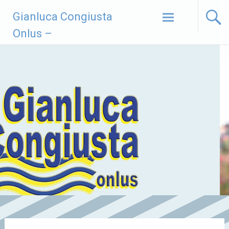
Vai
Gianluca Congiusta
al
contenuto
Onlus –