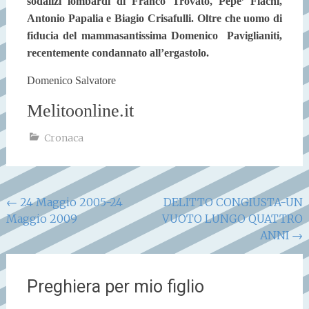
sodalizi lombardi di Franco Trovato, Pepe’ Flachi,
Antonio Papalia e Biagio Crisafulli. Oltre che uomo di
fiducia del mammasantissima Domenico Paviglianiti,
recentemente condannato all’ergastolo.
Domenico Salvatore
Melitoonline.it
Cronaca
Navigazione
←
24 Maggio 2005-24
DELITTO CONGIUSTA-UN
Maggio 2009
VUOTO LUNGO QUATTRO
articoli
ANNI
→
Preghiera per mio figlio