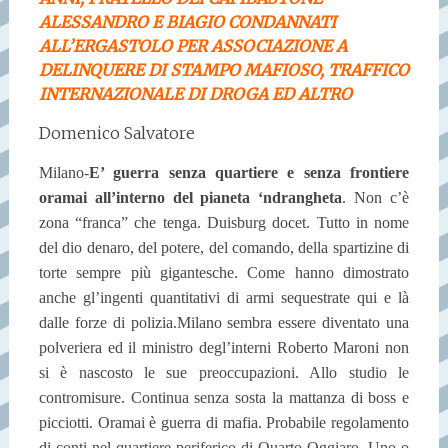
ALESSANDRO E BIAGIO CONDANNATI
ALL’ERGASTOLO PER ASSOCIAZIONE A
DELINQUERE DI STAMPO MAFIOSO, TRAFFICO
INTERNAZIONALE DI DROGA ED ALTRO
Domenico Salvatore
Milano-
E’ guerra senza quartiere e senza frontiere
oramai all’interno del pianeta ‘ndrangheta
. Non c’è
zona “franca” che tenga. Duisburg docet. Tutto in nome
del dio denaro, del potere, del comando, della spartizine di
torte sempre più gigantesche. Come hanno dimostrato
anche gl’ingenti quantitativi di armi sequestrate qui e là
dalle forze di polizia.Milano sembra essere diventato una
polveriera ed il ministro degl’interni Roberto Maroni non
si è nascosto le sue preoccupazioni. Allo studio le
contromisure. Continua senza sosta la mattanza di boss e
picciotti. Oramai è guerra di mafia. Probabile regolamento
di conti nel quartiere periferico di Quarto Oggiaro. Uno o