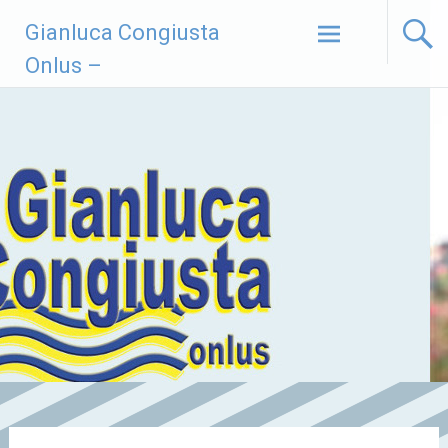
Vai
Gianluca Congiusta
al
contenuto
Onlus –