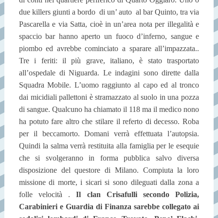
due killers giunti a bordo di un’ auto al bar Quinto, tra via
Pascarella e via Satta, cioè in un’area nota per illegalità e
spaccio bar hanno aperto un fuoco d’inferno, sangue e
piombo ed avrebbe cominciato a sparare all’impazzata..
Tre i feriti: il più grave, italiano, è stato trasportato
all’ospedale di Niguarda. Le indagini sono dirette dalla
Squadra Mobile. L’uomo raggiunto al capo ed al tronco
dai micidiali pallettoni è stramazzato al suolo in una pozza
di sangue. Qualcuno ha chiamato il 118 ma il medico nono
ha potuto fare altro che stilare il referto di decesso. Roba
per il beccamorto. Domani verrà effettuata l’autopsia.
Quindi la salma verrà restituita alla famiglia per le esequie
che si svolgeranno in forma pubblica salvo diversa
disposizione del questore di Milano. Compiuta la loro
missione di morte, i sicari si sono dileguati dalla zona a
folle velocità .
Il clan Crisafulli secondo Polizia,
Carabinieri e Guardia di Finanza sarebbe collegato ai