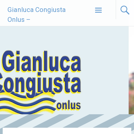
Vai
Gianluca Congiusta
al
contenuto
Onlus –