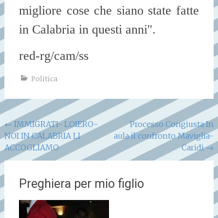
migliore cose che siano state fatte
in Calabria in questi anni''.
red-rg/cam/ss
Politica
Navigazione
←
IMMIGRATI- LOIERO-
Processo Congiusta In
NOI IN CALABRIA LI
aula il confronto Maviglia-
articoli
ACCOGLIAMO
Caridi
→
Preghiera per mio figlio