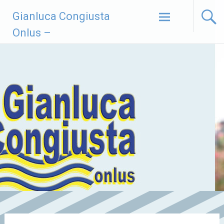
Vai
Gianluca Congiusta
al
contenuto
Onlus –