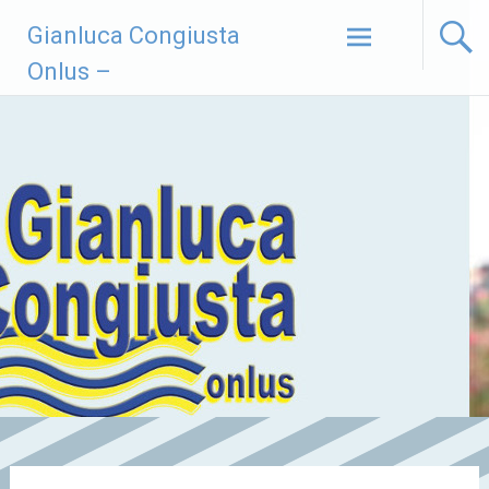
Vai
Gianluca Congiusta
al
contenuto
Onlus –