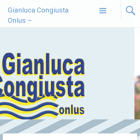
Vai
Gianluca Congiusta
al
contenuto
Onlus –