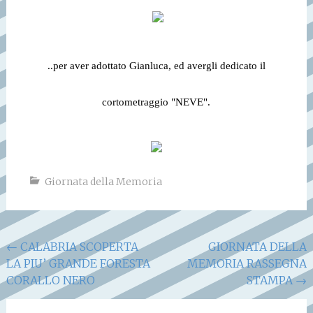
..per aver adottato Gianluca, ed avergli dedicato il
cortometraggio "NEVE".
Giornata della Memoria
Navigazione
←
CALABRIA SCOPERTA
GIORNATA DELLA
LA PIU’ GRANDE FORESTA
MEMORIA RASSEGNA
articoli
CORALLO NERO
STAMPA
→