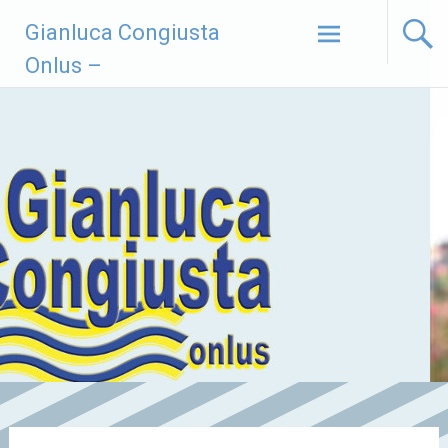
Vai
Gianluca Congiusta
al
contenuto
Onlus –