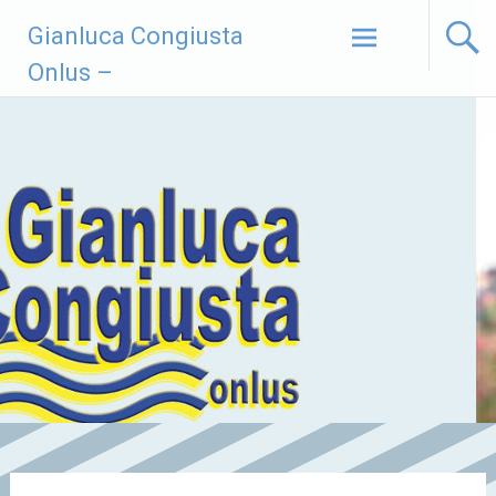
Vai
Gianluca Congiusta
al
contenuto
Onlus –