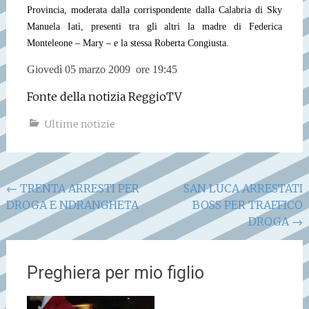
Provincia, moderata dalla corrispondente dalla Calabria di Sky
Manuela Iatì, presenti tra gli altri la madre di Federica
Monteleone – Mary – e la stessa Roberta Congiusta.
Giovedì 05 marzo 2009 ore 19:45
Fonte della notizia ReggioTV
Ultime notizie
Navigazione
←
TRENTA ARRESTI PER
SAN LUCA ARRESTATI
DROGA E NDRANGHETA
BOSS PER TRAFFICO
articoli
DROGA
→
Preghiera per mio figlio