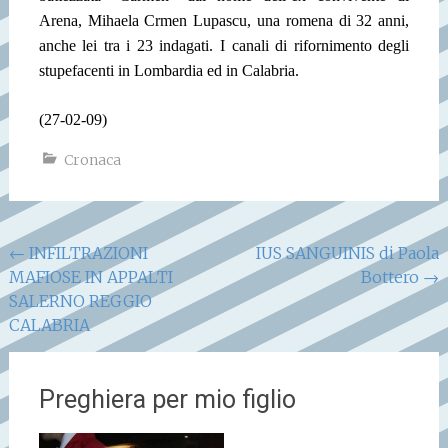
Arena, Mihaela Crmen Lupascu, una romena di 32 anni,
anche lei tra i 23 indagati. I canali di rifornimento degli
stupefacenti in Lombardia ed in Calabria.
(27-02-09)
Cronaca
Navigazione
←
INFILTRAZIONI
IUS SANGUINIS di Paola
MAFIOSE IN APPALTI
Bottero
→
articoli
SALERNO REGGIO
CALABRIA
Preghiera per mio figlio