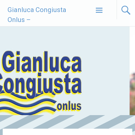
Vai
Gianluca Congiusta
al
contenuto
Onlus –