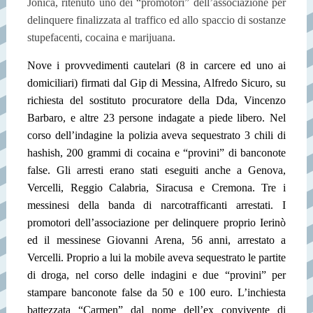
Jonica, ritenuto uno dei “promotori” dell’associazione per
delinquere finalizzata al traffico ed allo spaccio di sostanze
stupefacenti, cocaina e marijuana.
Nove i provvedimenti cautelari (8 in carcere ed uno ai
domiciliari) firmati dal Gip di Messina, Alfredo Sicuro, su
richiesta del sostituto procuratore della Dda, Vincenzo
Barbaro, e altre 23 persone indagate a piede libero. Nel
corso dell’indagine la polizia aveva sequestrato 3 chili di
hashish, 200 grammi di cocaina e “provini” di banconote
false. Gli arresti erano stati eseguiti anche a Genova,
Vercelli, Reggio Calabria, Siracusa e Cremona. Tre i
messinesi della banda di narcotrafficanti arrestati. I
promotori dell’associazione per delinquere proprio Ierinò
ed il messinese Giovanni Arena, 56 anni, arrestato a
Vercelli. Proprio a lui la mobile aveva sequestrato le partite
di droga, nel corso delle indagini e due “provini” per
stampare banconote false da 50 e 100 euro. L’inchiesta
battezzata “Carmen” dal nome dell’ex convivente di