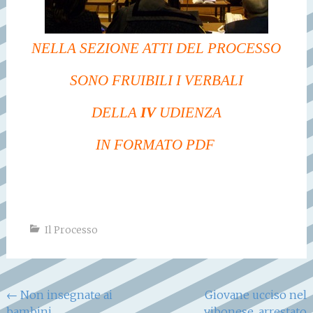
NELLA SEZIONE ATTI DEL PROCESSO
SONO FRUIBILI I VERBALI
DELLA
IV
UDIENZA
IN FORMATO PDF
Il Processo
Navigazione
←
Non insegnate ai
Giovane ucciso nel
bambini…
vibonese, arrestato