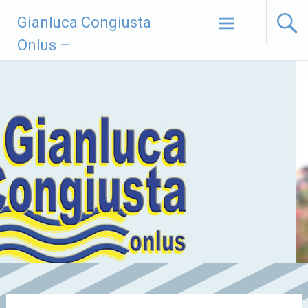
Vai
Gianluca Congiusta
al
contenuto
Onlus –