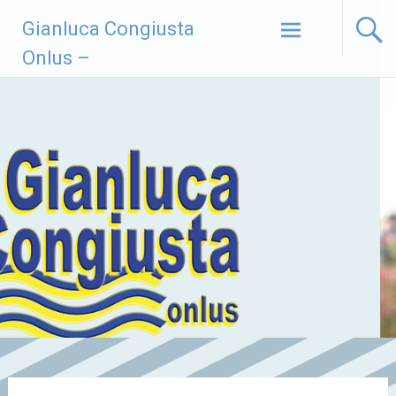
Vai
Gianluca Congiusta
al
contenuto
Onlus –