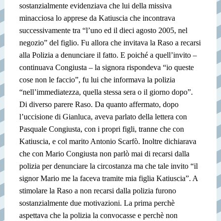
sostanzialmente evidenziava che lui della missiva
minacciosa lo apprese da Katiuscia che incontrava
successivamente tra “l’uno ed il dieci agosto 2005, nel
negozio” del figlio. Fu allora che invitava la Raso a recarsi
alla Polizia a denunciare il fatto. E poiché a quell’invito –
continuava Congiusta – la signora rispondeva “io queste
cose non le faccio”, fu lui che informava la polizia
“nell’immediatezza, quella stessa sera o il giorno dopo”.
Di diverso parere Raso. Da quanto affermato, dopo
l’uccisione di Gianluca, aveva parlato della lettera con
Pasquale Congiusta, con i propri figli, tranne che con
Katiuscia, e col marito Antonio Scarfò. Inoltre dichiarava
che con Mario Congiusta non parlò mai di recarsi dalla
polizia per denunciare la circostanza ma che tale invito “il
signor Mario me la faceva tramite mia figlia Katiuscia”. A
stimolare la Raso a non recarsi dalla polizia furono
sostanzialmente due motivazioni. La prima perchè
aspettava che la polizia la convocasse e perchè non