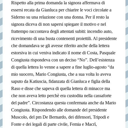
Rispetto alla prima domanda la signora affermava di
essersi recata da Gianluca per chiarire le voci circolate a
Siderno su una relazione con una donna. Per il resto la
signora diceva di non sapersi spiegare il motivo e nel
frattempo raccontava degli attentati subiti: incendio auto,
ricevimento di una busta contenenti proiettili. Al presidente
che domandava se gli avesse riferito anche della lettera
estorsiva in cui veniva indicato il nome di Costa, Pasquale
Congiusta rispondeva con un deciso “No”. Dell’esistenza
di quella lettera lo venne a sapere a fine luglio-agosto “da
mio suocero, Mario Congiusta, che a sua volta lo aveva
saputo da Katiuscia, fidanzata di Gianluca e figlia della
Raso e disse che sapeva di quella lettera di minacce ma
che non aveva letto perchè era custodita nella cassaforte
del padre”. Circostanza questa confermata anche da Mario
Congiusta. Rispondendo alle domande del presidente
Muscolo, del pm De Bernardo, dei difensori, Tripodi e
Fonte e dei legali di parte civile, Femia e Macrì,