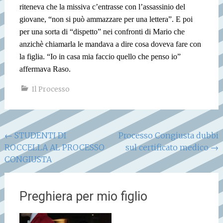
riteneva che la missiva c’entrasse con l’assassinio del
giovane, “non si può ammazzare per una lettera”. E poi
per una sorta di “dispetto” nei confronti di Mario che
anzichè chiamarla le mandava a dire cosa doveva fare con
la figlia. “Io in casa mia faccio quello che penso io”
affermava Raso.
Il Processo
Navigazione
←
STUDENTI DI
Processo Congiusta dubbi
ROCCELLA AL PROCESSO
sul certificato medico
→
articoli
CONGIUSTA
Preghiera per mio figlio