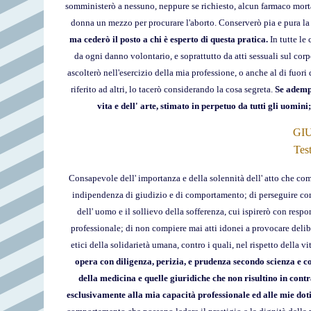
somministerò a nessuno, neppure se richiesto, alcun farmaco morta
donna un mezzo per procurare l'aborto. Conserverò pia e pura la 
ma cederò il posto a chi è esperto di questa pratica.
In tutte le
da ogni danno volontario, e soprattutto da atti sessuali sul corp
ascolterò nell'esercizio della mia professione, o anche al di fuori
riferito ad altri, lo tacerò considerando la cosa segreta.
Se adempi
vita e dell' arte, stimato in perpetuo da tutti gli uomini
GI
Tes
Consapevole dell' importanza e della solennità dell' atto che co
indipendenza di giudizio e di comportamento; di perseguire come s
dell' uomo e il sollievo della sofferenza, cui ispirerò con resp
professionale; di non compiere mai atti idonei a provocare delibe
etici della solidarietà umana, contro i quali, nel rispetto della 
opera con diligenza, perizia, e prudenza secondo scienza e 
della medicina e quelle giuridiche che non risultino in contr
esclusivamente alla mia capacità professionale ed alle mie dot