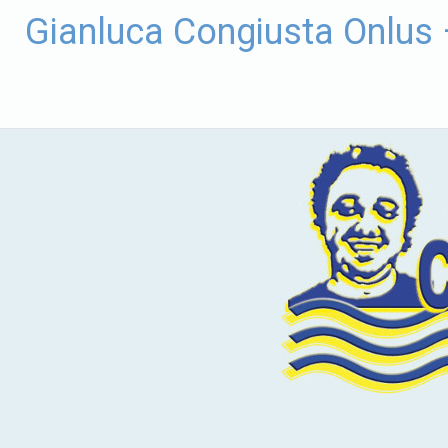
Vai
Gianluca Congiusta Onlus
al
contenuto