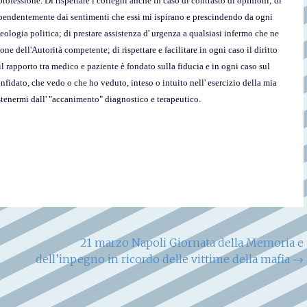
rofessione. Di rispettare i colleghi anche in caso di contrasto di opinioni; di
ipendentemente dai sentimenti che essi mi ispirano e prescindendo da ogni
deologia politica; di prestare assistenza d' urgenza a qualsiasi infermo che ne
ne dell'Autorità competente; di rispettare e facilitare in ogni caso il diritto
il rapporto tra medico e paziente è fondato sulla fiducia e in ogni caso sul
confidato, che vedo o che ho veduto, inteso o intuito nell' esercizio della mia
stenermi dall' "accanimento" diagnostico e terapeutico.
21 marzo Napoli Giornata della Memoria e
dell’inpegno in ricordo delle vittime della mafia
→