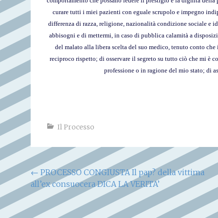
comportamento che possano ledere il prestigio e la dignità della p
curare tutti i miei pazienti con eguale scrupolo e impegno ind
differenza di razza, religione, nazionalità condizione sociale e i
abbisogni e di mettermi, in caso di pubblica calamità a disposizio
del malato alla libera scelta del suo medico, tenuto conto che 
reciproco rispetto; di osservare il segreto su tutto ciò che mi è 
professione o in ragione del mio stato; di a
Il Processo
Navigazione
←
PROCESSO CONGIUSTA Il pap? della vittima
all’ex consuocera DICA LA VERITA’
articoli