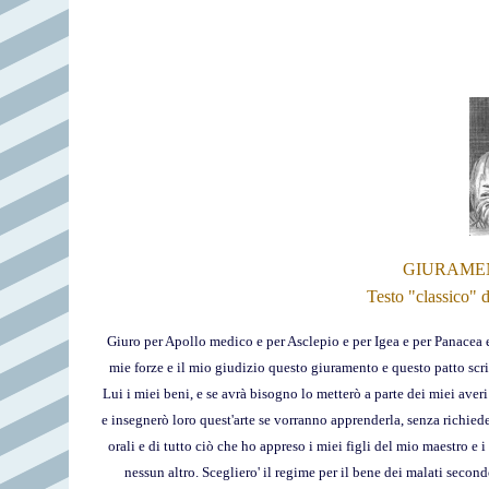
GIURAMEN
Testo "classico" 
Giuro per Apollo medico e per Asclepio e per Igea e per Panacea e
mie forze e il mio giudizio questo giuramento e questo patto scri
Lui i miei beni, e se avrà bisogno lo metterò a parte dei miei averi
e insegnerò loro quest'arte se vorranno apprenderla, senza richiede
orali e di tutto ciò che ho appreso i miei figli del mio maestro e 
nessun altro. Scegliero' il regime per il bene dei malati second