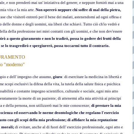
le, e non prenderò mai un' iniziativa del genere; e neppure fornirò mai a una
mia vita e la mia arte.
Non opererò neppure chi soffre di mal della pietra,
 case che visiterò entrerò per il bene dei malati, astenendomi ad ogni offesa e
o delle donne e degli uomini, sia liberi che schiavi. Tutto ciò ch'io vedrò e
 della della professione nei miei contatti con gli uomini, e che non dev'essere
rò a questo giuramento e non lo tradirò, possa io godere dei frutti della
; se lo trasgredirò e spergiurerò, possa toccarmi tutto il contrario.
URAMENTO
to "moderno"
mpio e dell' impegno che assumo,
giuro
: di esercitare la medicina in libertà e
copi esclusivi la difesa della vita, la tutela della salute fisica e psichica
onsabilità e costante impegno scientifico, culturale e sociale, ogni mio atto
ratamente la morte di un paziente; di attenermi alla mia attività ai principi
vita e della persona, non utilizzerò mai le mie conoscenze;
di prestare la mia
coscienza ed osservando le norme deontologiche che regolano l'esercizio
asto con gli scopi della mia professione; di affidare la mia reputazione
i morali;
di evitare, anche al di fuori dell' esercizio professionale, ogni atto e