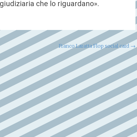
 giudiziaria che lo riguardano».
Franco Laratta Flop social card
→