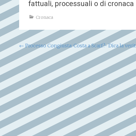
fattuali, processuali o di cronaca
Cronaca
Navigazione
←
Processo Congiusta: Costa a Scarf?- Dica la verit
articoli