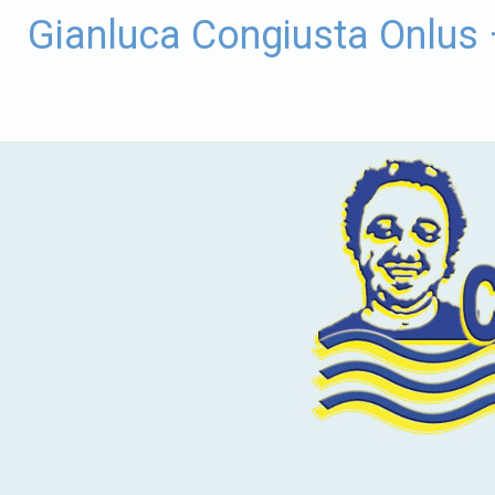
Vai
Gianluca Congiusta Onlus
al
contenuto