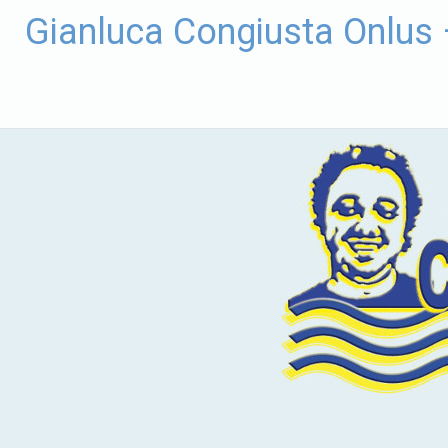
Vai
Gianluca Congiusta Onlus
al
contenuto