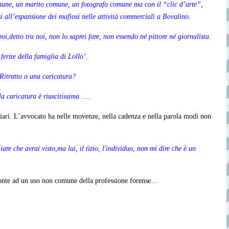
une, un marito comune, un fotografo comune ma con il “clic d’arte”,
 all’espansione dei mafiosi nelle attività commerciali a Bovalino.
poi,detto tra noi, non lo saprei fare, non essendo né pittore né giornalista.
ferite della famiglia di Lollo’.
 Ritratto o una caricatura?
a caricatura è riuscitissima.
…
obiliari. L’avvocato ha nelle movenze, nella cadenza e nella parola modi non
liare che avrai visto,ma lui, il tizio, l'individuo, non mi dire che è un
fronte ad un uso non comune della professione forense…