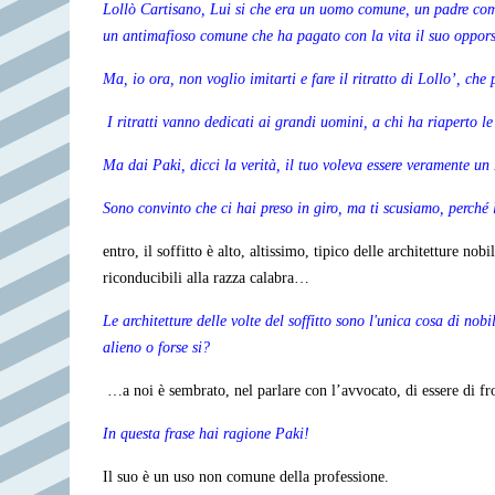
Lollò Cartisano,
Lui si che era un uomo comune, un padre com
un antimafioso comune che ha pagato con la vita il suo opporsi
Ma, io ora, non voglio imitarti e fare il ritratto di Lollo’, che 
I ritratti vanno dedicati ai grandi uomini, a chi ha riaperto le 
Ma dai Paki, dicci la verità, il tuo voleva essere veramente un
Sono convinto che ci hai preso in giro, ma ti scusiamo, perché l
entro, il soffitto è alto, altissimo, tipico delle architetture n
riconducibili alla razza calabra…
Le architetture delle volte del soffitto sono l'unica cosa di nobi
alieno o forse si?
…a noi è sembrato, nel parlare con l’avvocato, di essere di 
In questa frase hai ragione Paki!
Il suo è un uso non comune della professione.