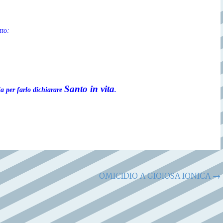
tto:
Santo in vita
a per farlo dichiarare
.
OMICIDIO A GIOIOSA IONICA
→