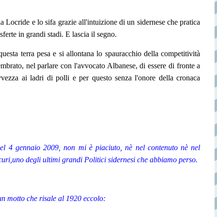
la Locride e lo si
fa grazie all'intuizione di un sidernese che pratica
ferte in grandi stadi. E lascia il segno.
questa terra pesa e si allontana lo spauracchio della competitività
mbrato, nel parlare con l'avvocato Albanese, di essere di fronte a
zza ai ladri di polli e per questo senza l'onore della cronaca
 del 4 gennaio 2009, non mi è piaciuto, nè nel contenuto nè nel
ri,uno degli ultimi grandi Politici sidernesi che abbiamo perso.
un motto
che risale al 1920 eccolo: