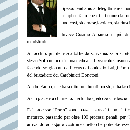
Spesso tendiamo a delegittimare chiunq
semplice fatto che di lui conosciamo 
uno così, sidernese,
locrideo, sia rius
Invece Cosimo Albanese in più di ve
requisitorie.
All'occhio, più delle scartoffie da scrivania, salta subi
stesso Soffiantini e c'è una dedica: all'avvocato Cosimo 
facendo scagionare dall'accusa di omicidio Luigi Farin
del brigadiere dei Carabinieri Donatoni.
Anche Farina, che ha scritto un libro di poesie, e ha la
A chi piace e a chi meno, ma lui ha qualcosa
che lascia i
Dal processo “Porto” sono passati parecchi anni, lui e
maturato, passando per oltre 100 processi penali, per
arrivando ad oggi a costruire quello che potrebbe essere