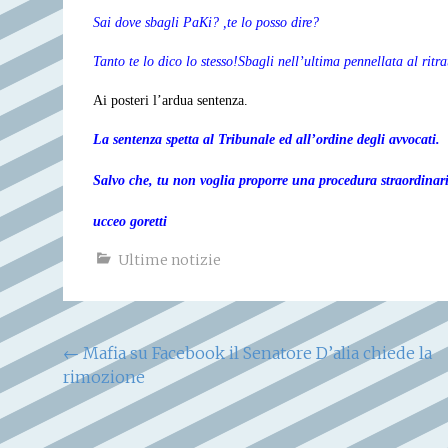
Sai dove sbagli PaKi? ,te lo posso dire?
T
anto te lo dico lo stesso!
Sbagli nell’ultima pennellata al ritra
Ai posteri l’ardua sentenza.
La sentenza spetta al Tribunale ed all’ordine degli avvocati.
Salvo che, tu non voglia proporre una procedura straordinari
ucceo goretti
Ultime notizie
Navigazione
←
Mafia su Facebook il Senatore D’alia chiede la
rimozione
articoli