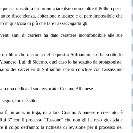
ue sia riuscito a far pronunciare il
suo nome oltre il Pollino per il
tutto: discendenza, abitazione e usanze e ci pare impossibile che
cito in qualcosa di più che fare l'azzeccagarbugli.
nti anni di carriera ha dato carattere inconfondibile alle sue
to un libro che racconta del sequestro Soffiantini. Lo ha scritto lo
Albanese. Lui, di Siderno, quel caso lo ha seguito da protagonista,
a,
uno dei carcerieri di Soffiantini che si concluse con l'assassinio
sciato una dedica al suo avvocato: Cosimo Albanese.
l segno, forse è stile.
ra lì, in aula, in toga, da allora Cosimo Albanese è cresciuto, è
 “Rai 3” con il processo “Tassone” che non gli ha
reso giustizia e
 il colpo dell'anno: la richiesta di revisione per il processo del