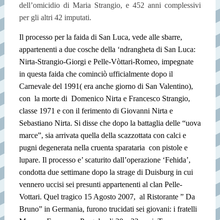
dell’omicidio di Maria Strangio, e 452 anni complessivi
per gli altri 42 imputati.
Il processo per la faida di San Luca, vede alle sbarre,
appartenenti a due cosche della ‘ndrangheta di San Luca:
Nirta-Strangio-Giorgi e Pelle-Vòttari-Romeo, impegnate
in questa faida che cominciò ufficialmente dopo il
Carnevale del 1991( era anche giorno di San Valentino),
con la morte di Domenico Nirta e Francesco Strangio,
classe 1971 e con il ferimento di Giovanni Nirta e
Sebastiano Nirta. Si disse che dopo la battaglia delle “uova
marce”, sia arrivata quella della scazzottata con calci e
pugni degenerata nella cruenta sparataria con pistole e
lupare. Il processo e’ scaturito dall’operazione ‘Fehida’,
condotta due settimane dopo la strage di Duisburg in cui
vennero uccisi sei presunti appartenenti al clan Pelle-
Vottari. Quel tragico 15 Agosto 2007, al Ristorante ” Da
Bruno” in Germania, furono trucidati sei giovani: i fratelli