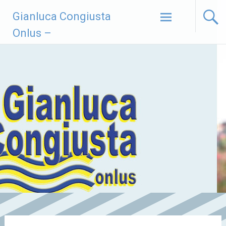
Vai
Gianluca Congiusta
al
contenuto
Onlus –