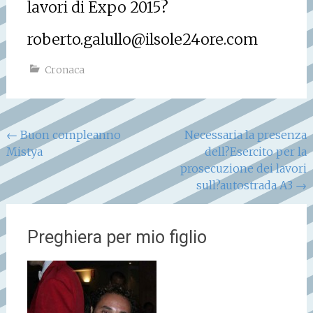
lavori di Expo 2015?
roberto.galullo@ilsole24ore.com
Cronaca
Navigazione
←
Buon compleanno
Necessaria la presenza
Mistya
dell?Esercito per la
articoli
prosecuzione dei lavori
sull?autostrada A3
→
Preghiera per mio figlio