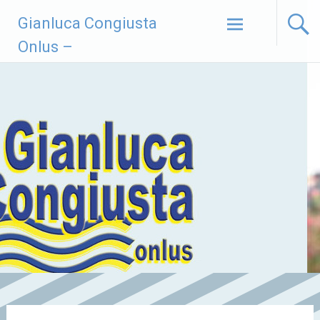
Vai
Gianluca Congiusta
al
contenuto
Onlus –