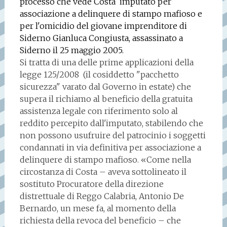
processo che vede Costa imputato per
associazione a delinquere di stampo mafioso e
per l'omicidio del giovane imprenditore di
Siderno Gianluca Congiusta, assassinato a
Siderno il 25 maggio 2005.
Si tratta di una delle prime applicazioni della
legge 125/2008 (il cosiddetto "pacchetto
sicurezza" varato dal Governo in estate) che
supera il richiamo al beneficio del­la gratuita
assistenza legale con riferimento solo al
reddito per­cepito dall'imputato, stabilendo che
non possono usufrui­re del patrocinio i soggetti
con­dannati in via definitiva per as­sociazione a
delinquere di stam­po mafioso. «Come nella
circo­stanza di Costa – aveva sottolineato il
sostituto Procuratore della direzione
distrettuale di Reggo Calabria, Antonio De
Bernardo, un mese fa, al momento della
richiesta della revoca del beneficio – che