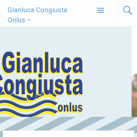
Vai
Gianluca Congiusta
al
contenuto
Onlus –