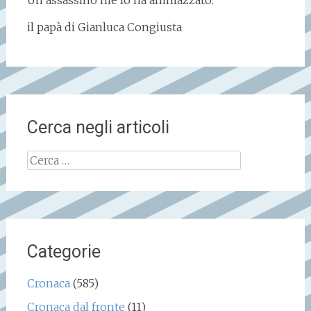
Un assassino me lo ha ammazzato.
il papà di Gianluca Congiusta
Cerca negli articoli
Ricerca
per:
Categorie
Cronaca
(585)
Cronaca dal fronte
(11)