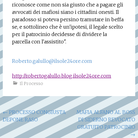
riconosce come non sia giusto che a pagare gli
avvocati dei mafiosi siano i cittadini onesti. Il
paradosso si poteva persino tramutare in beffa
se, e sottolineo che è un'ipotesi, il legale scelto
per il patrocinio decidesse di dividere la
parcella con l'assistito".
Roberto.galullo@ilsole24ore.com
http://robertogalullo.blog.ilsole24ore.com
Il Processo
Navigazione
←
PROCESSO CONGIUSTA
MAFIA ALFANO AL BOSS
DEPONE RASO
DI SIDERNO REVOCATO
articoli
GRATUITO PATROCINIO
→