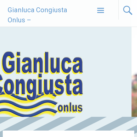
Vai
Gianluca Congiusta
al
contenuto
Onlus –