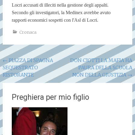
Locri accusati di illeciti nella gestione degli appalti.
Secondo gli investigatori, la Medinex avrebbe avuto
rapporti economici sospetti con l'Asl di Locri.
Cronaca
Navigazione
←
PIAZZA DI SPAGNA
DON CIOTTI LA MAFIA HA
SEQUESTRATO
PAURA DELLA SCUOLA
articoli
RISTORANTE
NON DELLA GIUSTIZIA
→
Preghiera per mio figlio