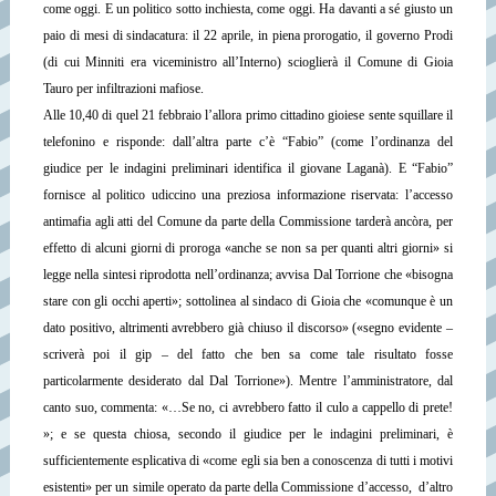
come oggi. E un politico sotto inchiesta, come oggi. Ha davanti a sé giusto un
paio di mesi di sindacatura: il 22 aprile, in piena prorogatio, il governo Prodi
(di cui Minniti era viceministro all’Interno) scioglierà il Comune di Gioia
Tauro per infiltrazioni mafiose.
Alle 10,40 di quel 21 febbraio l’allora primo cittadino gioiese sente squillare il
telefonino e risponde: dall’altra parte c’è “Fabio” (come l’ordinanza del
giudice per le indagini preliminari identifica il giovane Laganà). E “Fabio”
fornisce al politico udiccino una preziosa informazione riservata: l’accesso
antimafia agli atti del Comune da parte della Commissione tarderà ancòra, per
effetto di alcuni giorni di proroga «anche se non sa per quanti altri giorni» si
legge nella sintesi riprodotta nell’ordinanza; avvisa Dal Torrione che «bisogna
stare con gli occhi aperti»; sottolinea al sindaco di Gioia che «comunque è un
dato positivo, altrimenti avrebbero già chiuso il discorso» («segno evidente –
scriverà poi il gip – del fatto che ben sa come tale risultato fosse
particolarmente desiderato dal Dal Torrione»). Mentre l’amministratore, dal
canto suo, commenta: «…Se no, ci avrebbero fatto il culo a cappello di prete!
»; e se questa chiosa, secondo il giudice per le indagini preliminari, è
sufficientemente esplicativa di «come egli sia ben a conoscenza di tutti i motivi
esistenti» per un simile operato da parte della Commissione d’accesso, d’altro