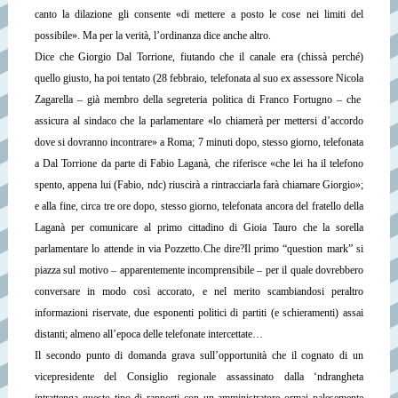
canto la dilazione gli consente «di mettere a posto le cose nei limiti del
possibile».
Ma per la verità, l’ordinanza dice anche altro.
Dice che Giorgio Dal Torrione, fiutando che il canale era (chissà perché)
quello giusto, ha poi tentato (28 febbraio, telefonata al suo ex assessore Nicola
Zagarella – già membro della segreteria politica di Franco Fortugno – che
assicura al sindaco che la parlamentare «lo chiamerà per mettersi d’accordo
dove si dovranno incontrare» a Roma; 7 minuti dopo, stesso giorno, telefonata
a Dal Torrione da parte di Fabio Laganà, che riferisce «che lei ha il telefono
spento, appena lui (Fabio, ndc) riuscirà a rintracciarla farà chiamare Giorgio»;
e alla fine, circa tre ore dopo, stesso giorno, telefonata ancora del fratello della
Laganà per comunicare al primo cittadino di Gioia Tauro che la sorella
parlamentare lo attende in via Pozzetto.
Che dire?
Il primo “question mark” si
piazza sul motivo – apparentemente incomprensibile – per il quale dovrebbero
conversare in modo così accorato, e nel merito scambiandosi peraltro
informazioni riservate, due esponenti politici di partiti (e schieramenti) assai
distanti; almeno all’epoca delle telefonate intercettate…
Il secondo punto di domanda grava sull’opportunità che il cognato di un
vicepresidente del Consiglio regionale assassinato dalla ‘ndrangheta