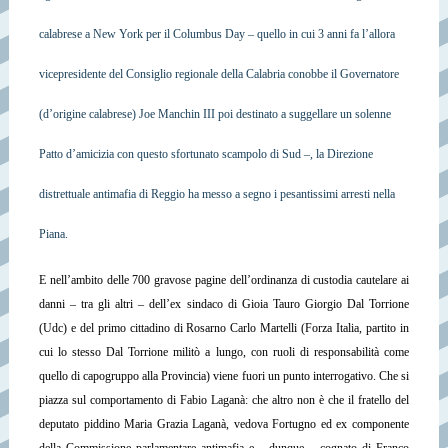
calabrese a New York per il Columbus Day – quello in cui 3 anni fa l’allora
vicepresidente del Consiglio regionale della Calabria conobbe il Governatore
(d’origine calabrese) Joe Manchin III poi destinato a suggellare un solenne
Patto d’amicizia con questo sfortunato scampolo di Sud –, la Direzione
distrettuale antimafia di Reggio ha messo a segno i pesantissimi arresti nella
Piana.
E nell’ambito delle 700 gravose pagine dell’ordinanza di custodia cautelare ai
danni – tra gli altri – dell’ex sindaco di Gioia Tauro Giorgio Dal Torrione
(Udc) e del primo cittadino di Rosarno Carlo Martelli (Forza Italia, partito in
cui lo stesso Dal Torrione militò a lungo, con ruoli di responsabilità come
quello di capogruppo alla Provincia) viene fuori un punto interrogativo. Che si
piazza sul comportamento di Fabio Laganà: che altro non è che il fratello del
deputato piddino Maria Grazia Laganà, vedova Fortugno ed ex componente