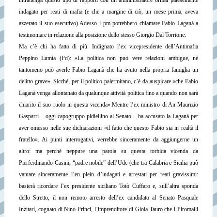
intrattenga questo tipo di rapporti con un amministratore ormai palesemente
indagato per reati di mafia (e che a margine di ciò, un mese prima, aveva
azzerato il suo esecutivo).
Adesso i pm potrebbero chiamare Fabio Laganà a
testimoniare in relazione alla posizione dello stesso Giorgio Dal Torrione.
Ma c’è chi ha fatto di più. Indignato l’ex vicepresidente dell’Antimafia
Peppino Lumìa (Pd): «La politica non può vere relazioni ambigue, né
tantomeno può averle Fabio Laganà che ha avuto nella propria famiglia un
delitto grave». Sicché, per il politico palermitano, c’è da auspicare «che Fabio
Laganà venga allontanato da qualunque attività politica fino a quando non sarà
chiarito il suo ruolo in questa vicenda».
Mentre l’ex ministro di An Maurizio
Gasparri – oggi capogruppo pidiellino al Senato – ha accusato la Laganà per
aver omesso nelle sue dichiarazioni «il fatto che questo Fabio sia in realtà il
fratello».
Ai punti interrogativi, verrebbe sinceramente da aggiungerne un
altro: ma perché neppure una parola su questa torbida vicenda da
Pierferdinando Casini, “padre nobile” dell’Udc (che tra Calabria e Sicilia può
vantare sinceramente l’en plein d’indagati e arrestati per reati gravissimi:
basterà ricordare l’ex presidente siciliano Totò Cuffaro e, sull’altra sponda
dello Stretto, il non remoto arresto dell’ex candidato al Senato Pasquale
Inzitari, cognato di Nino Princi, l’imprenditore di Gioia Tauro che i Piromalli