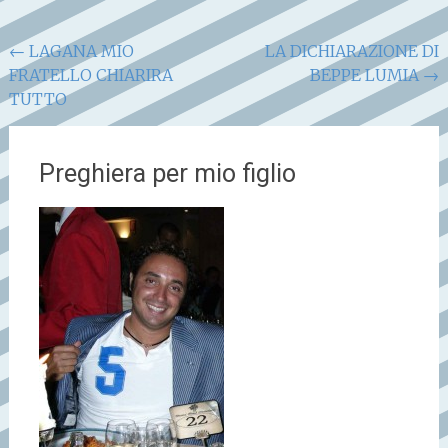
Navigazione
←
LAGANA MIO
LA DICHIARAZIONE DI
FRATELLO CHIARIRA
BEPPE LUMIA
→
articoli
TUTTO
Preghiera per mio figlio