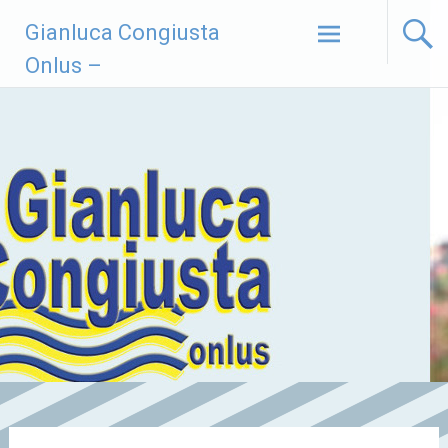
Vai
Gianluca Congiusta
al
contenuto
Onlus –