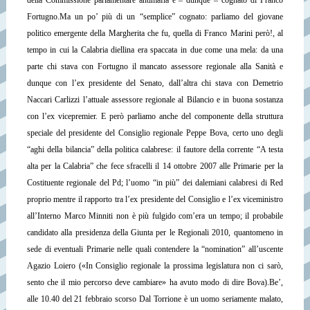
della Commissione parlamentare antimafia e – dunque – cognato di Franco
Fortugno.
Ma un po’ più di un “semplice” cognato: parliamo del giovane
politico emergente della Margherita che fu, quella di Franco Marini però!, al
tempo in cui la Calabria diellina era spaccata in due come una mela: da una
parte chi stava con Fortugno il mancato assessore regionale alla Sanità e
dunque con l’ex presidente del Senato, dall’altra chi stava con Demetrio
Naccari Carlizzi l’attuale assessore regionale al Bilancio e in buona sostanza
con l’ex vicepremier.
E però parliamo anche del componente della struttura
speciale del presidente del Consiglio regionale Peppe Bova, certo uno degli
“aghi della bilancia” della politica calabrese: il fautore della corrente “A testa
alta per la Calabria” che fece sfracelli il 14 ottobre 2007 alle Primarie per la
Costituente regionale del Pd; l’uomo “in più” dei dalemiani calabresi di Red
proprio mentre il rapporto tra l’ex presidente del Consiglio e l’ex viceministro
all’Interno Marco Minniti non è più fulgido com’era un tempo; il probabile
candidato alla presidenza della Giunta per le Regionali 2010, quantomeno in
sede di eventuali Primarie nelle quali contendere la “nomination” all’uscente
Agazio Loiero («In Consiglio regionale la prossima legislatura non ci sarò,
sento che il mio percorso deve cambiare» ha avuto modo di dire Bova).
Be’,
alle 10.40 del 21 febbraio scorso Dal Torrione è un uomo seriamente malato,