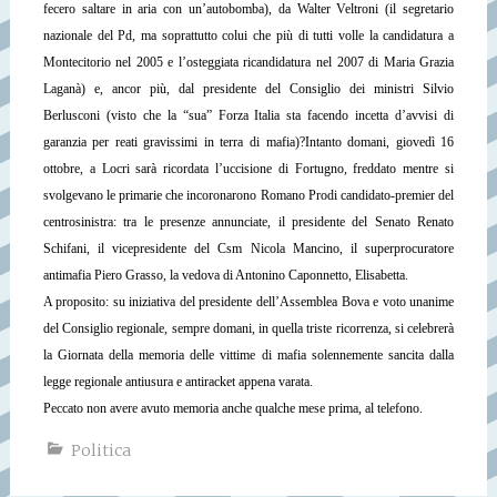
fecero saltare in aria con un’autobomba), da Walter Veltroni (il segretario
nazionale del Pd, ma soprattutto colui che più di tutti volle la candidatura a
Montecitorio nel 2005 e l’osteggiata ricandidatura nel 2007 di Maria Grazia
Laganà) e, ancor più, dal presidente del Consiglio dei ministri Silvio
Berlusconi (visto che la “sua” Forza Italia sta facendo incetta d’avvisi di
garanzia per reati gravissimi in terra di mafia)?
Intanto domani, giovedì 16
ottobre, a Locri sarà ricordata l’uccisione di Fortugno, freddato mentre si
svolgevano le primarie che incoronarono Romano Prodi candidato-premier del
centrosinistra: tra le presenze annunciate, il presidente del Senato Renato
Schifani, il vicepresidente del Csm Nicola Mancino, il superprocuratore
antimafia Piero Grasso, la vedova di Antonino Caponnetto, Elisabetta.
A proposito: su iniziativa del presidente dell’Assemblea Bova e voto unanime
del Consiglio regionale, sempre domani, in quella triste ricorrenza, si celebrerà
la Giornata della memoria delle vittime di mafia solennemente sancita dalla
legge regionale antiusura e antiracket appena varata.
Peccato non avere avuto memoria anche qualche mese prima, al telefono.
Politica