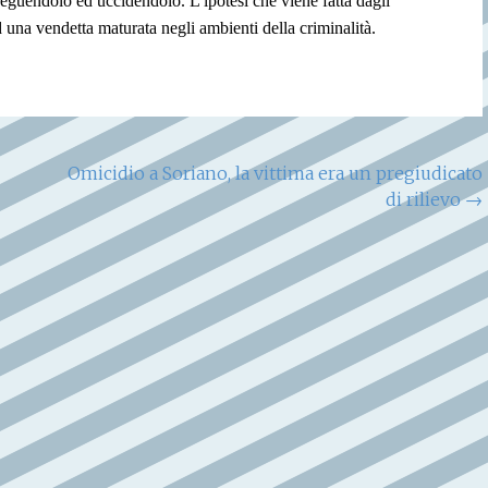
seguendolo ed uccidendolo. L'ipotesi che viene fatta dagli
ad una vendetta maturata negli ambienti della criminalità.
Omicidio a Soriano, la vittima era un pregiudicato
di rilievo
→