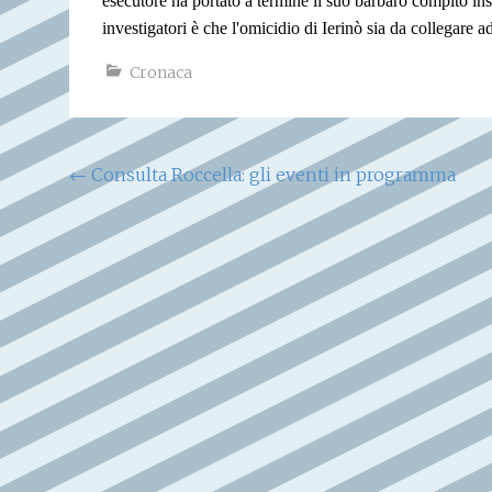
esecutore ha portato a termine il suo barbaro compito in
investigatori è che l'omicidio di Ierinò sia da collegare 
Cronaca
Navigazione
←
Consulta Roccella: gli eventi in programma
articoli