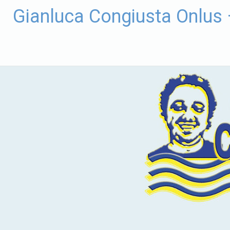
Vai
Gianluca Congiusta Onlus
al
contenuto