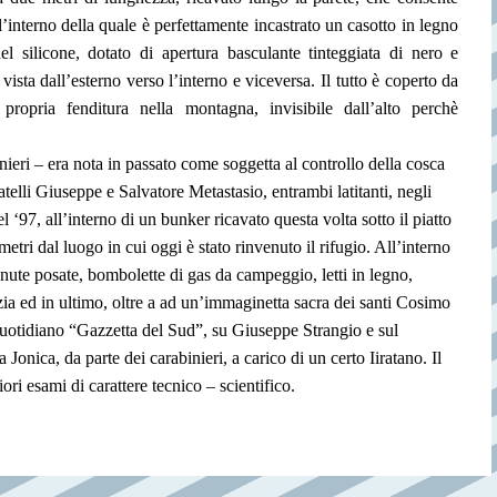
ll’interno della quale è perfettamente incastrato un casotto in legno
 silicone, dotato di apertura basculante tinteggiata di nero e
ista dall’esterno verso l’interno e viceversa. Il tutto è coperto da
ropria fenditura nella montagna, invisibile dall’alto perchè
nieri – era nota in passato come soggetta al controllo della cosca
elli Giuseppe e Salvatore Metastasio, entrambi latitanti, negli
l ‘97, all’interno di un bunker ricavato questa volta sotto il piatto
etri dal luogo in cui oggi è stato rinvenuto il rifugio. All’interno
enute posate, bombolette di gas da campeggio, letti in legno,
lizia ed in ultimo, oltre a ad un’immaginetta sacra dei santi Cosimo
quotidiano “Gazzetta del Sud”, su Giuseppe Strangio e sul
Jonica, da parte dei carabinieri, a carico di un certo Iiratano. Il
ori esami di carattere tecnico – scientifico.