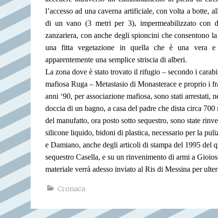
l’accesso ad una caverna artificiale, con volta a botte, a
di un vano (3 metri per 3), impermeabilizzato con del
zanzariera, con anche degli spioncini che consentono la v
una fitta vegetazione in quella che è una vera e p
apparentemente una semplice striscia di alberi.
La zona dove è stato trovato il rifugio – secondo i carabi
mafiosa Ruga – Metastasio di Monasterace e proprio i frat
anni ‘90, per associazione mafiosa, sono stati arrestati, ne
doccia di un bagno, a casa del padre che dista circa 700 m
del manufatto, ora posto sotto sequestro, sono state rinv
silicone liquido, bidoni di plastica, necessario per la pu
e Damiano, anche degli articoli di stampa del 1995 del 
sequestro Casella, e su un rinvenimento di armi a Gioiosa 
materiale verrà adesso inviato al Ris di Messina per ulteri
Cronaca