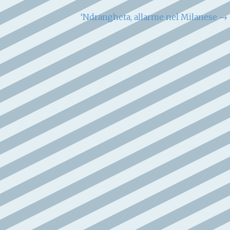
‘Ndrangheta, allarme nel Milanese
→