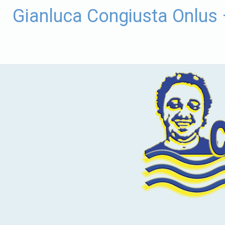
Vai
Gianluca Congiusta Onlus
al
contenuto