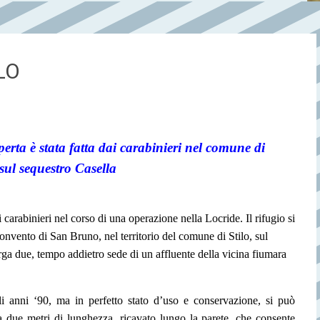
LO
erta è stata fatta dai carabinieri nel comune di
e sul sequestro Casella
carabinieri nel corso di una operazione nella Locride. Il rifugio si
convento di San Bruno, nel territorio del comune di Stilo, sul
arga due, tempo addietro sede di un affluente della vicina fiumara
li anni ‘90, ma in perfetto stato d’uso e conservazione, si può
 due metri di lunghezza, ricavato lungo la parete, che consente