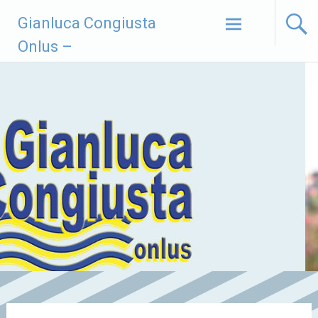
Vai
Gianluca Congiusta
al
contenuto
Onlus –