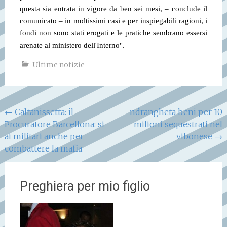
questa sia entrata in vigore da ben sei mesi, – conclude il
comunicato – in moltissimi casi e per inspiegabili ragioni, i
fondi non sono stati erogati e le pratiche sembrano essersi
arenate al ministero dell'Interno".
Ultime notizie
Navigazione
←
Caltanissetta: il
ndrangheta beni per 10
Procuratore Barcellona: si
milioni sequestrati nel
articoli
ai militari anche per
vibonese
→
combattere la mafia
Preghiera per mio figlio