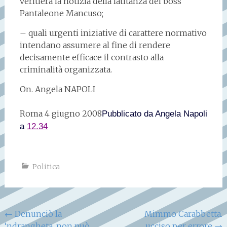
veritiera la notizia della latitanza del boss
Pantaleone Mancuso;
– quali urgenti iniziative di carattere normativo
intendano assumere al fine di rendere
decisamente efficace il contrasto alla
criminalità organizzata.
On. Angela NAPOLI
Roma 4 giugno 2008
Pubblicato da
Angela Napoli
a
12.34
Politica
Navigazione
←
Denunciò la
Mimmo Carabbetta.
‘ndrangheta, non può
ucciso per errore
→