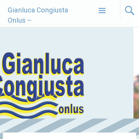
Vai
Gianluca Congiusta
al
contenuto
Onlus –