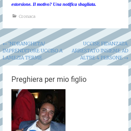
estorsione. Il motivo? Una notifica sbagliata.
Cronaca
Navigazione
←
‘NDRANGHETA/
UCCISE FIDANZATA:
IMPRENDITORE UCCISO A
ARRESTATO INSIEME AD
articoli
LAMEZIA TERME
ALTRE 4 PERSONE
→
Preghiera per mio figlio