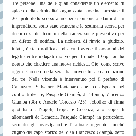
Tre persone, una delle quali considerate un elemento di
spicco della criminalita' organizzata lametina, arrestate il
20 aprile dello scorso anno per estorsione ai danni di un
imprenditore, sono state scarcerate la settimana scorsa per
decorrenza dei termini della carcerazione preventiva per
un difetto di notifica. La richiesta di rinvio a giudizio,
infatti, è stata notificata ad alcuni avvocati omonimi dei
legali dei tre indagati motivo per il quale il Gip non ha
potuto che chiedere una nuova richiesta. Ciò, come scrive
oggi il Corriere della sera, ha provocato la scarcerazione
dei tre. Nella vicenda è intervenuto poi il prefetto di
Catanzaro, Salvatore Montanaro che ha disposto nei
confronti dei tre, Pasquale Giampà, di 44 anni, Vincenzo
Giampà (38) e Angelo Torcasio (25), l'obbligo di firma
quotidiana a Napoli, Tropea e Cosenza, allo scopo di
allontanarli da Lamezia. Pasquale Giampà, in particolare,
secondo gli investigatori é l' attuale reggente nonché
cugino del capo storico del clan Francesco Giampà, detto