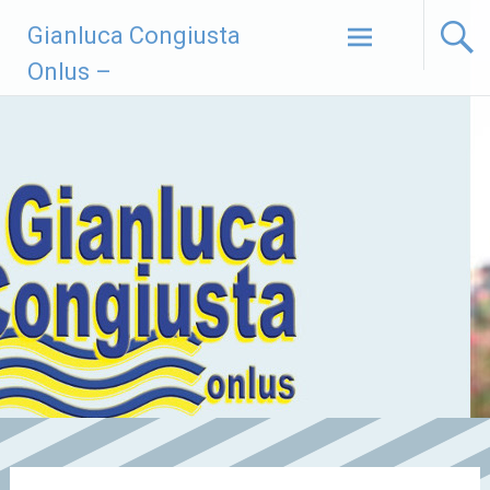
Vai
Gianluca Congiusta
al
contenuto
Onlus –