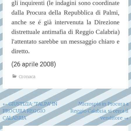
gli inquirenti (le indagini sono coordinate
dalla Procura della Repubblica di Palmi,
anche se é già intervenuta la Direzione
distrettuale antimafia di Reggio Calabria)
l'attentato sarebbe un messaggio chiaro e
diretto.
(
26 aprile 2008
)
Cronaca
Navigazione
←
GIUSTIZIA: ‘TALPA’ IN
Microspia in Procura a
PROCURA REGGIO
Reggio Calabria, si cerca il
articoli
CALABRIA
venditore
→