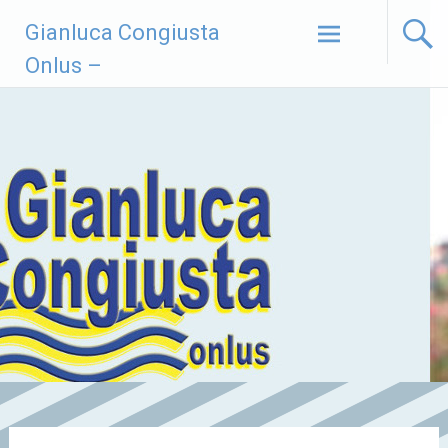
Vai
Gianluca Congiusta
al
contenuto
Onlus –