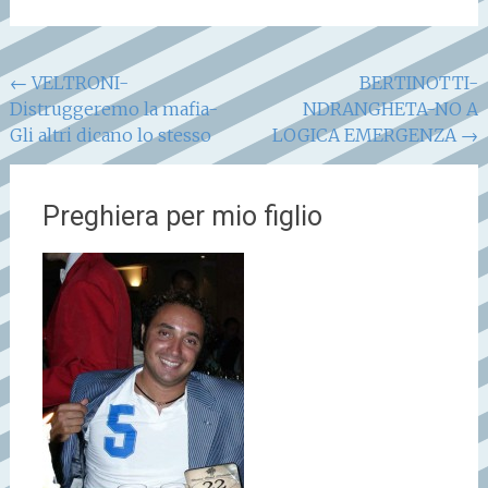
Navigazione
←
VELTRONI-
BERTINOTTI-
Distruggeremo la mafia-
NDRANGHETA-NO A
articoli
Gli altri dicano lo stesso
LOGICA EMERGENZA
→
Preghiera per mio figlio