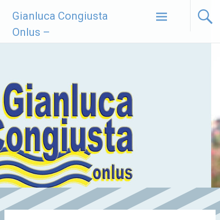
Vai
Gianluca Congiusta
al
contenuto
Onlus –