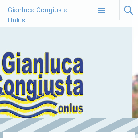
Vai
Gianluca Congiusta
al
contenuto
Onlus –