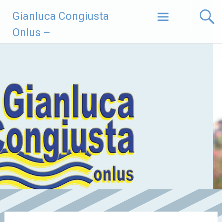
Vai
Gianluca Congiusta
al
contenuto
Onlus –