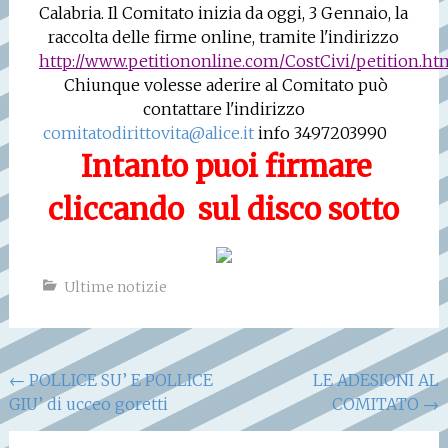
Calabria. Il Comitato inizia da oggi, 3 Gennaio, la
raccolta delle firme online, tramite l'indirizzo
http://www.petitiononline.com/CostCivi/petition.ht
Chiunque volesse aderire al Comitato può
contattare l'indirizzo
comitatodirittovita@alice.it
info 3497203990
Intanto puoi firmare
cliccando
sul disco sotto
Ultime notizie
Navigazione
←
POLLICE SU’ E POLLICE
LE ADESIONI AL
GIU’ di ucceo goretti
COMITATO
→
articoli