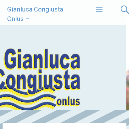
Vai
Gianluca Congiusta
al
contenuto
Onlus –